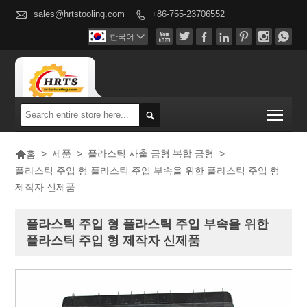

sales@hrtstooling.com
+86-755-23706552








한국어

Togg


>
제품
>
플라스틱 사출 금형 복합 금형
>
홈
플라스틱 주입 형 플라스틱 주입 부속을 위한 플라스틱 주입 형
제작자 신제품
플라스틱 주입 형 플라스틱 주입 부속을 위한
플라스틱 주입 형 제작자 신제품